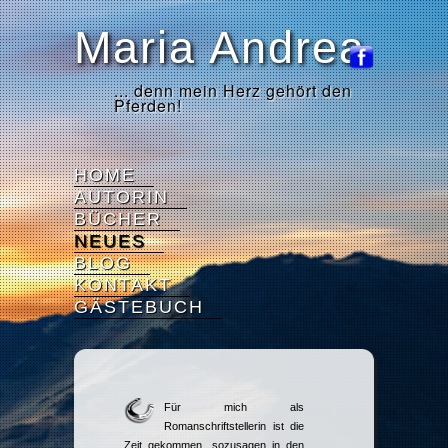
Maria Andrea
... denn mein Herz gehört den
Pferden!
HOME
AUTORIN
BÜCHER
NEUES
BLOG
KONTAKT
GÄSTEBUCH
Für mich als
Romanschriftstellerin ist die
Zeit gekommen, sozusagen in den