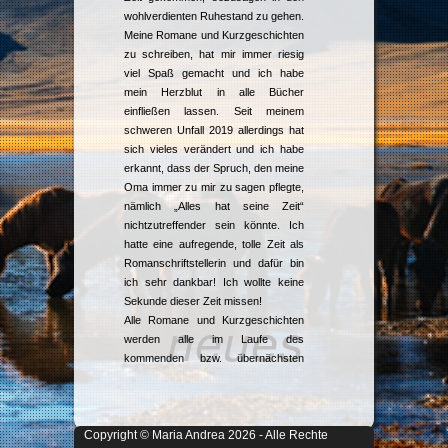
wohlverdienten Ruhestand zu gehen.
Meine Romane und Kurzgeschichten
zu schreiben, hat mir immer riesig
viel Spaß gemacht und ich habe
mein Herzblut in alle Bücher
einfließen lassen. Seit meinem
schweren Unfall 2019 allerdings hat
sich vieles verändert und ich habe
erkannt, dass der Spruch, den meine
Oma immer zu mir zu sagen pflegte,
nämlich „Alles hat seine Zeit“
nichtzutreffender sein könnte. Ich
hatte eine aufregende, tolle Zeit als
Romanschriftstellerin und dafür bin
ich sehr dankbar! Ich wollte keine
Sekunde dieser Zeit missen!
neues
Alle Romane und Kurzgeschichten
werden alle im Laufe des
kommenden bzw. übernächsten
Jahres aus dem Buchhandel
genommen. Wann immer ein Buch
nicht mehr erhältlich sein wird,
Copyright © Maria Andrea 2026 - Alle Rechte
erfahrt Ihr unter „Neues“. Den