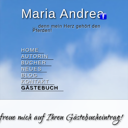
Maria Andrea
... denn mein Herz gehört den
Pferden!
HOME
AUTORIN
BÜCHER
NEUES
BLOG
KONTAKT
GÄSTEBUCH
freue mich auf Ihren Gästebucheintrag!