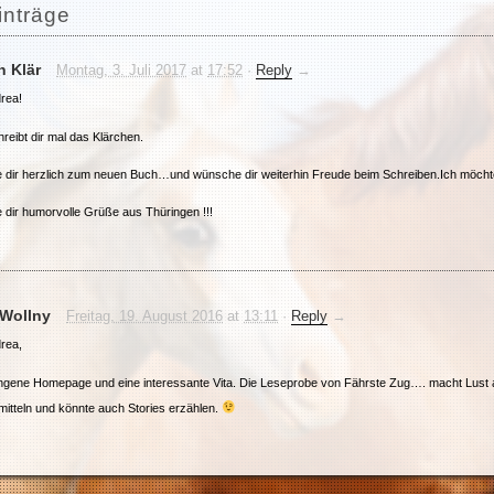
inträge
 Klär
Montag, 3. Juli 2017
at
17:52
·
Reply
→
rea!
reibt dir mal das Klärchen.
re dir herzlich zum neuen Buch…und wünsche dir weiterhin Freude beim Schreiben.Ich möcht
 dir humorvolle Grüße aus Thüringen !!!
 Wollny
Freitag, 19. August 2016
at
13:11
·
Reply
→
rea,
ngene Homepage und eine interessante Vita. Die Leseprobe von Fährste Zug…. macht Lust auf 
itteln und könnte auch Stories erzählen.
inen ansprechendenen Schreibstil, so locker vom Hocker – und das ist eigentlich der Schw
 gegriffen für weitere Bücher.