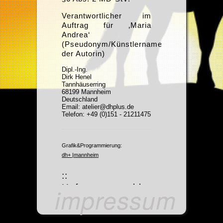
Verantwortlicher im
Auftrag für ‚Maria
Andrea‘
(Pseudonym/Künstlername
der Autorin)
Dipl.-Ing.
Dirk Henel
Tannhäuserring
68199 Mannheim
Deutschland
Email:
atelier@dhplus.de
Telefon:
+49 (0)151 - 21211475
Grafik&Programmierung:
dh+ |mannheim
::
Haftungsausschluss
impressum
::
1. Inhalt des