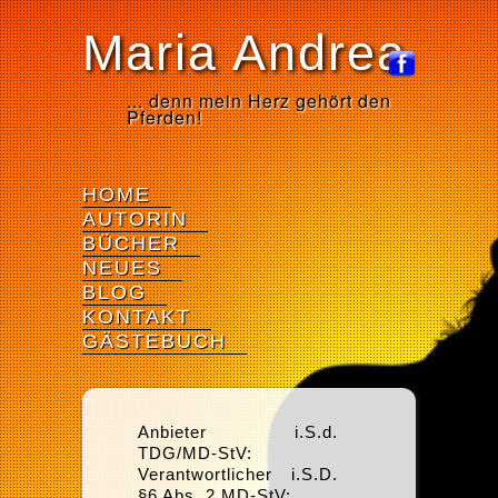
Maria Andrea
... denn mein Herz gehört den
Pferden!
HOME
AUTORIN
BÜCHER
NEUES
BLOG
KONTAKT
GÄSTEBUCH
Anbieter i.S.d.
TDG/MD-StV:
Verantwortlicher i.S.D.
§6 Abs. 2 MD-StV: